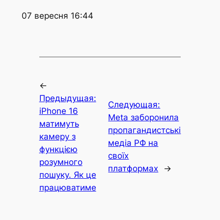
07 вересня 16:44
←
Предыдущая:
Следующая:
iPhone 16
Meta заборонила
матимуть
пропагандистські
камеру з
медіа РФ на
функцією
своїх
розумного
платформах
→
пошуку. Як це
працюватиме