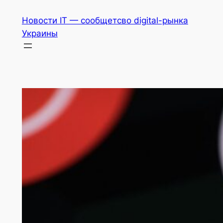
Перейти
Новости IT — сообщетсво digital-рынка
к
Украины
содержимому