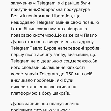
залученням Telegram, які раніше були
призупинені.Федеральна прокуратура
Бельгії повідомила Liberation, що
нещодавно Telegram змінив свою позицію
і став більш схильним до співпраці з
правовою системою.Що каже сам Павло
Дуров стосовно звинувачень на адресу
TelegramПавло Дуров напередодні зробив
першу після арешту заяву, визнавши, що
Telegram не є ідеальною соцмережею.За
його словами, збільшення кількості
користувачів Telegram до 950 млн осіб
викликало проблеми, які були
використанні для зловживання
платформою з боку шахраїв.
Дуров заявив, що планує значно
поліпшити ситуацію у цьому