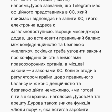
напрямі.Дуров зазначив, що Telegram має
офіційного представника в ЄС, який
приймає і відповідає на запити ЄС, і його
електронна адреса є
загальнодоступною.Творець месенджера
додав, що встановити правильний баланс
між конфіденційністю та безпекою
«нелегко», оскільки треба узгодити закони
про конфіденційність з вимогами
правоохоронних органів, а місцеві
закони — з законами ЄС. Коли ж згоди з
регулятором країни щодо правильного
балансу між конфіденційністю та
безпекою дійти неможливо, «ми готові
піти з цієї країни», наголосив Дуров.На тлі
арешту Дурова також зникла функція
«Люди поруч», яка встигла заробити