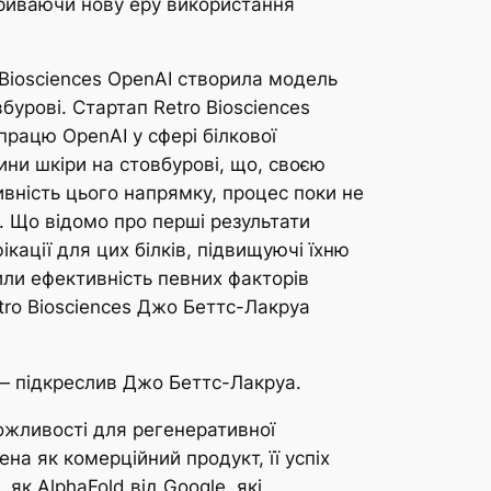
дкриваючи нову еру використання
 Biosciences OpenAI створила модель
бурові. Стартап Retro Biosciences
працю OpenAI у сфері білкової
тини шкіри на стовбурові, що, своєю
вність цього напрямку, процес поки не
. Що відомо про перші результати
ації для цих білків, підвищуючі їхню
или ефективність певних факторів
tro Biosciences Джо Беттс-Лакруа
 — підкреслив Джо Беттс-Лакруа.
ожливості для регенеративної
на як комерційний продукт, її успіх
як AlphaFold від Google, які