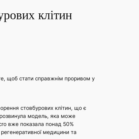
урових клітин
те, щоб стати справжнім проривом у
орення стовбурових клітин, що є
I розвинула модель, яка може
cro вже показала понад 50%
я регенеративної медицини та