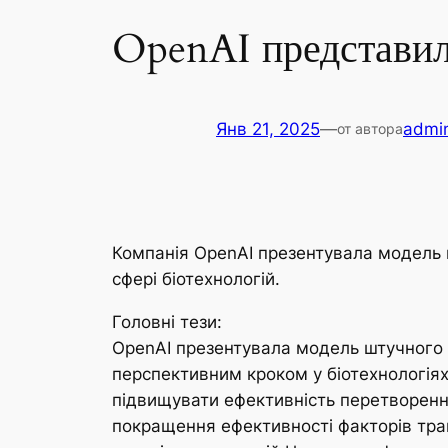
OpenAI представил
Янв 21, 2025
—
admin
от автора
Компанія OpenAI презентувала модель ш
сфері біотехнологій.
Головні тези:
OpenAI презентувала модель штучного 
перспективним кроком у біотехнологіях
підвищувати ефективність перетворенн
покращення ефективності факторів тран