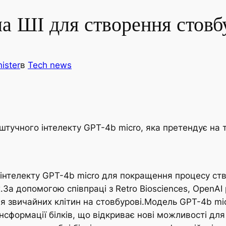
а ШІ для створення стовб
ister
в
Tech news
тучного інтелекту GPT-4b micro, яка претендує на 
інтелекту GPT-4b micro для покращення процесу ств
.За допомогою співпраці з Retro Biosciences, OpenA
я звичайних клітин на стовбурові.Модель GPT-4b mi
сформації білків, що відкриває нові можливості дл