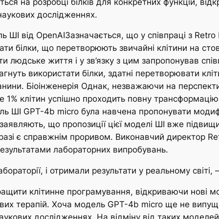
ться на розробці білків для конкретних функцій, ві
 наукових дослідженнях.
 ШІ від OpenAIЗазначається, що у співпраці з Retro
ти білки, що перетворюють звичайні клітини на стов
 людське життя і у зв’язку з цим запропонував спів
прагнуть використати білки, здатні перетворювати клі
нини. Біоінженерія Однак, незважаючи на перспекти
ше 1% клітин успішно проходить повну трансформацію
ль ШІ GPT-4b micro була навчена пропонувати модифік
 заявляють, що пропозиції цієї моделі ШІ вже підвищ
разі є справжнім проривом. Виконавчий директор Re
результатами лабораторних випробувань.
бораторії, і отримали результати у реальному світі,
кращити клітинне програмування, відкриваючи нові м
вих терапій. Хоча модель GPT-4b micro ще не випуще
укових дослідженнях. На відміну від таких моделей, 