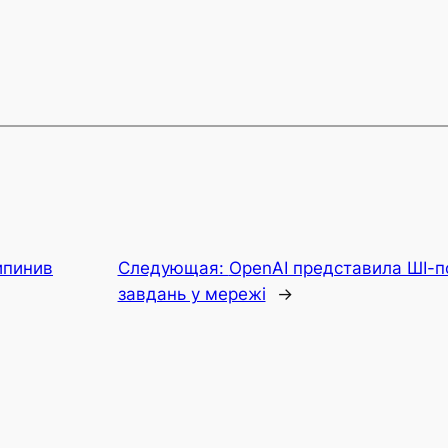
ипинив
Следующая:
OpenAI представила ШІ-п
завдань у мережі
→