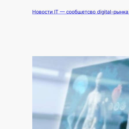
Перейти
Новости IT — сообщетсво digital-рынк
к
содержимому