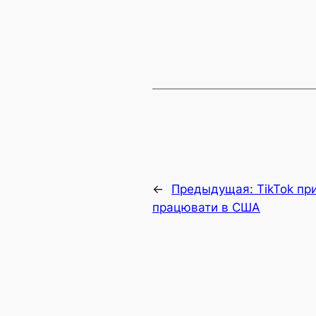
←
Предыдущая:
TikTok пр
працювати в США