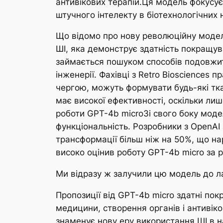
антивікових терапій.Ця модель фокусує
штучного інтелекту в біотехнологічних
Що відомо про нову революційну модель
ШІ, яка демонструє здатність покращува
займається пошуком способів подовжити
інженерії. Фахівці з Retro Biosciences 
чергою, можуть формувати будь-які тка
має високої ефективності, оскільки ли
роботи GPT-4b microЗі свого боку моде
функціональність. Розробники з OpenAI
трансформації більш ніж на 50%, що на
високо оцінив роботу GPT-4b micro за 
Ми відразу ж залучили цю модель до ла
Пропозиції від GPT-4b micro здатні по
медицини, створення органів і антивіко
знаменує нову еру використання ШІ в на