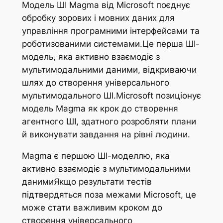
Модель ШІ Magma від Microsoft поєднує
обробку зорових і мовних даних для
управління програмними інтерфейсами та
роботизованими системами.Це перша ШІ-
модель, яка активно взаємодіє з
мультимодальними даними, відкриваючи
шлях до створення універсального
мультимодального ШІ.Microsoft позиціонує
модель Magma як крок до створення
агентного ШІ, здатного розробляти плани
й виконувати завдання на рівні людини.
Magma є першою ШІ-моделлю, яка
активно взаємодіє з мультимодальними
данимиЯкщо результати тестів
підтвердяться поза межами Microsoft, це
може стати важливим кроком до
створення універсального