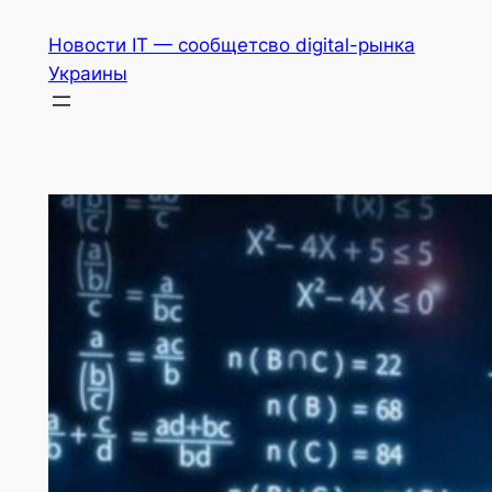
Перейти
Новости IT — сообщетсво digital-рынка
к
Украины
содержимому