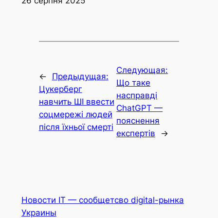
26 серпня 2025
Следующая:
←
Предыдущая:
Що таке
Цукерберг
насправді
навчить ШІ ввести
ChatGPT —
соцмережі людей
пояснення
після їхньої смерті
експертів
→
Новости IT — сообщетсво digital-рынка
Украины