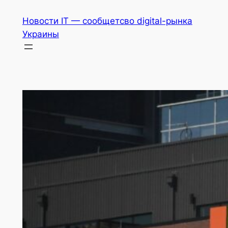
Перейти
Новости IT — сообщетсво digital-рынка
к
Украины
содержимому