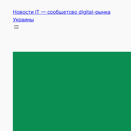
Перейти
Новости IT — сообщетсво digital-рынка
к
Украины
содержимому