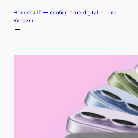
Перейти
Новости IT — сообщетсво digital-рынка
к
Украины
содержимому