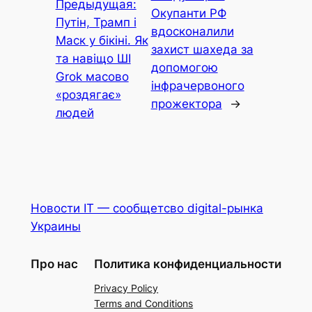
Предыдущая:
Окупанти РФ
Путін, Трамп і
вдосконалили
Маск у бікіні. Як
захист шахеда за
та навіщо ШІ
допомогою
Grok масово
інфрачервоного
«роздягає»
прожектора
→
людей
Новости IT — сообщетсво digital-рынка
Украины
Про нас
Политика конфиденциальности
Privacy Policy
Terms and Conditions