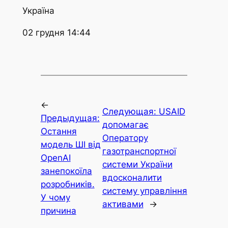
Україна
02 грудня 14:44
←
Следующая:
USAID
Предыдущая:
допомагає
Остання
Оператору
модель ШІ від
газотранспортної
OpenAI
системи України
занепокоїла
вдосконалити
розробників.
систему управління
У чому
активами
→
причина