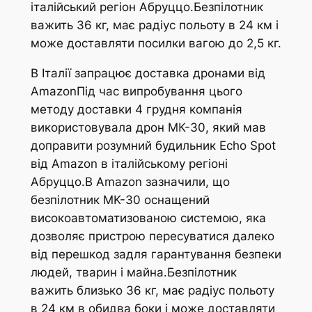
італійський регіон Абруццо.Безпілотник
важить 36 кг, має радіус польоту в 24 км і
може доставляти посилки вагою до 2,5 кг.
В Італії запрацює доставка дронами від
AmazonПід час випробування цього
методу доставки 4 грудня компанія
використовувала дрон МК-30, який мав
доправити розумний будильник Echo Spot
від Amazon в італійському регіоні
Абруццо.В Amazon зазначили, що
безпілотник МK-30 оснащений
високоавтоматизованою системою, яка
дозволяє пристрою пересуватися далеко
від перешкод задля гарантування безпеки
людей, тварин і майна.Безпілотник
важить близько 36 кг, має радіус польоту
в 24 км в обидва боки і може доставляти