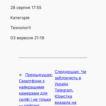
28 серпня 17:55
Категорія
Технології
03 вересня 21:19
Следующая:
Чи
←
Предыдущая:
заблокують в
Смартфони з
Україні
найкращими
Telegram.
камерами для
Юристка
селфі і не тільки
вказала на
— рейтинг