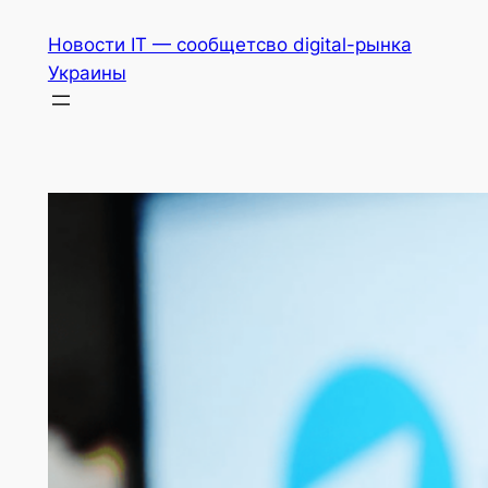
Перейти
Новости IT — сообщетсво digital-рынка
к
Украины
содержимому