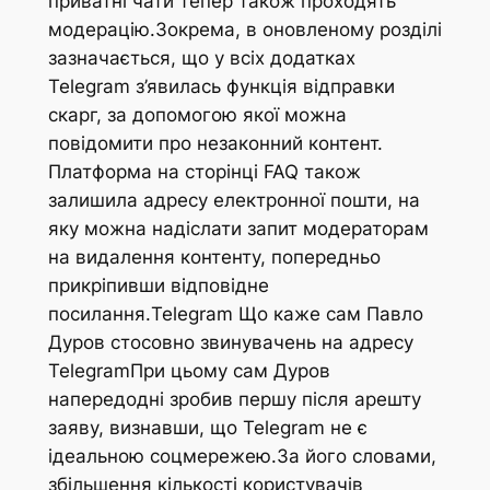
приватні чати тепер також проходять
модерацію.Зокрема, в оновленому розділі
зазначається, що у всіх додатках
Telegram з’явилась функція відправки
скарг, за допомогою якої можна
повідомити про незаконний контент.
Платформа на сторінці FAQ також
залишила адресу електронної пошти, на
яку можна надіслати запит модераторам
на видалення контенту, попередньо
прикріпивши відповідне
посилання.Telegram Що каже сам Павло
Дуров стосовно звинувачень на адресу
TelegramПри цьому сам Дуров
напередодні зробив першу після арешту
заяву, визнавши, що Telegram не є
ідеальною соцмережею.За його словами,
збільшення кількості користувачів