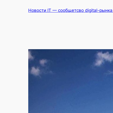
Перейти
Новости IT — сообщетсво digital-рынк
к
содержимому