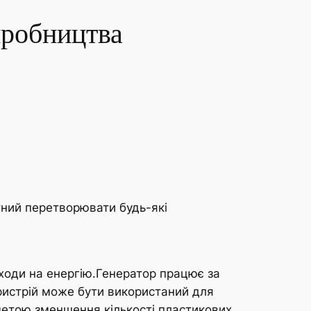
иробництва
атний перетворювати будь-які
дходи на енергію.Генератор працює за
ристрій може бути використаний для
 метою зменшення кількості пластикових