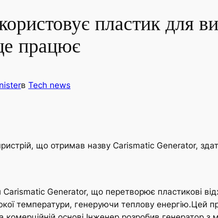
ористовує пластик для в
 це працює
nister
в
Tech news
ристрій, що отримав назву Carismatic Generator, зд
й Carismatic Generator, що перетворює пластикові ві
окої температури, генеруючи теплову енергію.Цей п
 та комерційній основі.Інженер розробив генератор з