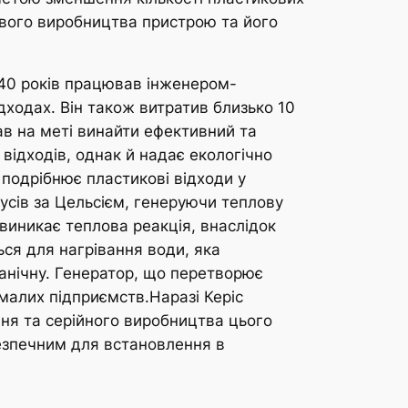
сового виробництва пристрою та його
 40 років працював інженером-
ходах. Він також витратив близько 10
ав на меті винайти ефективний та
 відходів, однак й надає екологічно
 подрібнює пластикові відходи у
дусів за Цельсієм, генеруючи теплову
 виникає теплова реакція, внаслідок
ься для нагрівання води, яка
ханічну. Генератор, що перетворює
малих підприємств.Наразі Керіс
ння та серійного виробництва цього
безпечним для встановлення в