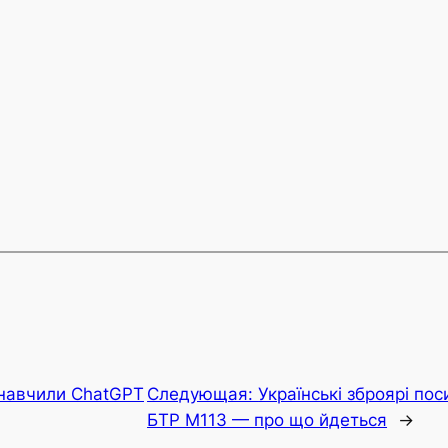
 навчили ChatGPT
Следующая:
Українські зброярі по
БТР М113 — про що йдеться
→