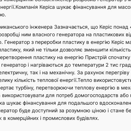
 енергії.Компанія Керіса шукає фінансування для ма
ою.
риканського інженера Зазначається, що Керіс понад
озробці ним власного генератора на пластикових від
. Генератор з переробки пластику в енергію Керіс м
ластику, який не тільки дозволяє зменшити кількість
перетворення пластику на енергію Пристрій спочатку
 генератор і нагріваються до температури 2 тис гра
лектричну, так і на механічну. За рахунок перегріву
елику кількість теплової енергії.Тепло використовуєт
бертає турбіну, перетворюючи теплову енергію в ме
а використовувати для потреб домогосподарств або 
 яка шукає фінансування для подальшого вдосконале
нератор буде доступний за розумною ціною і стане 
ж в комерційних і промислових будівлях.