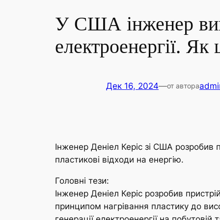
У США інженер вик
електроенергії. Як
Дек 16, 2024
—
admi
от автора
Інженер Деніел Керіс зі США розробив п
пластикові відходи на енергію.
Головні тези:
Інженер Деніел Керіс розробив пристрі
принципом нагрівання пластику до вис
генерації електроенергії на побутовій