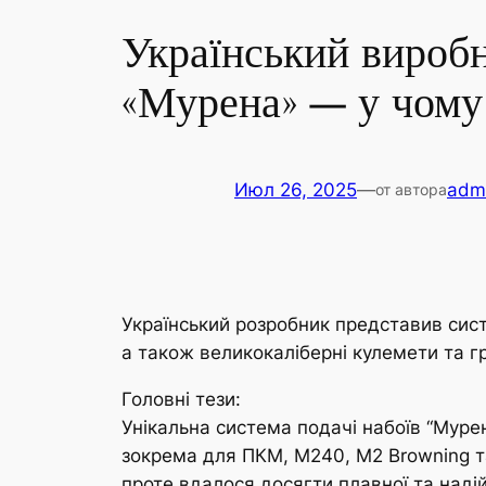
Український виробн
«Мурена» — у чому 
Июл 26, 2025
—
admi
от автора
Український розробник представив сист
а також великокаліберні кулемети та г
Головні тези:
Унікальна система подачі набоїв “Мурен
зокрема для ПКМ, M240, M2 Browning та
проте вдалося досягти плавної та надій