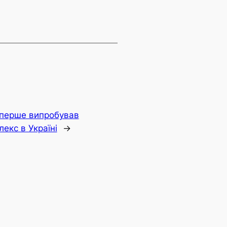
вперше випробував
екс в Україні
→