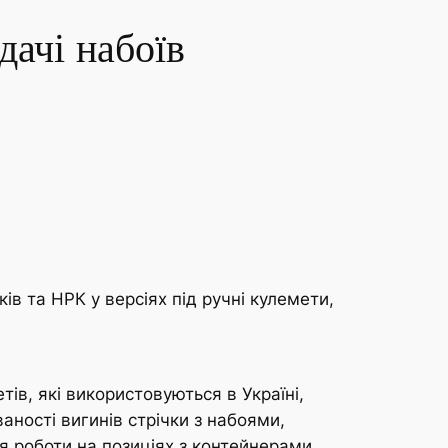
дачі набоїв
в та НРК у версіях під ручні кулемети,
ів, які використовуються в Україні,
ності вигинів стрічки з набоями,
ля роботи на позиціях з контейнерами.