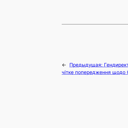
←
Предыдущая:
Гендирек
чітке попередження щодо