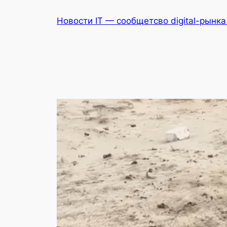
Перейти
Новости IT — сообщетсво digital-рынк
к
содержимому