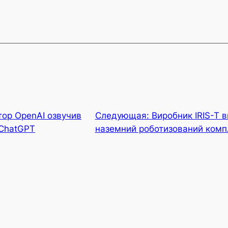
тор OpenAI озвучив
Следующая:
Виробник IRIS-T 
 ChatGPT
наземний роботизований компл