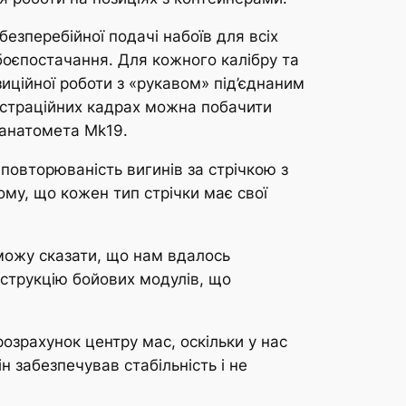
езперебійної подачі набоїв для всіх
 боєпостачання. Для кожного калібру та
зиційної роботи з «рукавом» під’єднаним
нстраційних кадрах можна побачити
ранатомета Mk19.
повторюваність вигинів за стрічкою з
ому, що кожен тип стрічки має свої
 можу сказати, що нам вдалось
нструкцію бойових модулів, що
озрахунок центру мас, оскільки у нас
н забезпечував стабільність і не