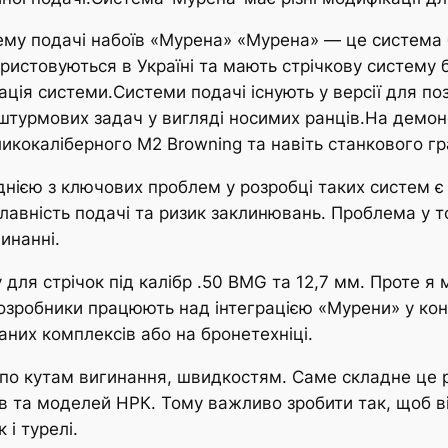
му подачі набоїв «Мурена» «Мурена» — це система б
користовуються в Україні та мають стрічкову систему
ція системи.Системи подачі існують у версії для по
 штурмових задач у вигляді носимих ранців.На демо
икокаліберного М2 Browning та навіть станкового г
днією з ключових проблем у розробці таких систем є 
плавність подачі та ризик заклинювань. Проблема у т
инанні.
для стрічок під калібр .50 BMG та 12,7 мм. Проте я
розробники працюють над інтеграцією «Мурени» у ко
них комплексів або на бронетехніці.
по кутам вигинання, швидкостям. Саме складне це р
ів та моделей НРК. Тому важливо зробити так, щоб ві
і турелі.