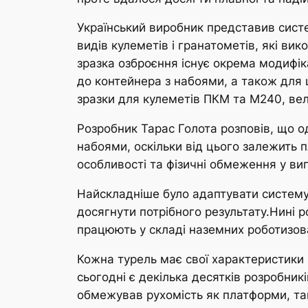
Український виробник представив систе
видів кулеметів і гранатометів, які ви
зразка озброєння існує окрема модифіка
до контейнера з набоями, а також для
зразки для кулеметів ПКМ та М240, вел
Розробник Тарас Голота розповів, що о
набоями, оскільки від цього залежить 
особливості та фізичні обмеження у виг
Найскладніше було адаптувати систему 
досягнути потрібного результату.Нині 
працюють у складі наземних роботизова
Кожна турель має свої характеристики 
сьогодні є декілька десятків розробник
обмежував рухомість як платформи, так 