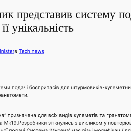
ик представив систему по
її унікальність
nister
в
Tech news
еми подачі боєприпасів для штурмовиків-кулеметникі
ранатомети.
а” призначена для всіх видів кулеметів та гранатомет
 Mk19.Розробники зіткнулись з викликом у повторюва
ної подачі.Система ‘Мурена’ має різні модифікації д