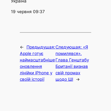
Україна
19 червня 09:37
←
Предыдущая:
Следующая:
«Я
Apple готує
помилявся».
наймасштабніше
Глава Генштабу
оновлення
Британії визнав
лінійки iPhone у
свій промах
своїй історії
щодо ШІ
→