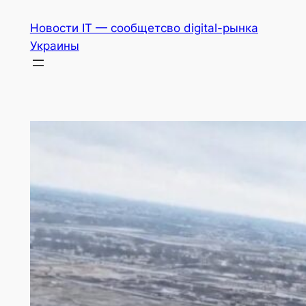
Перейти
Новости IT — сообщетсво digital-рынка
к
Украины
содержимому