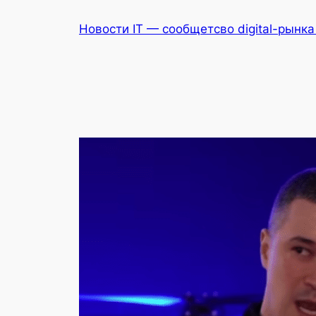
Перейти
Новости IT — сообщетсво digital-рынк
к
содержимому