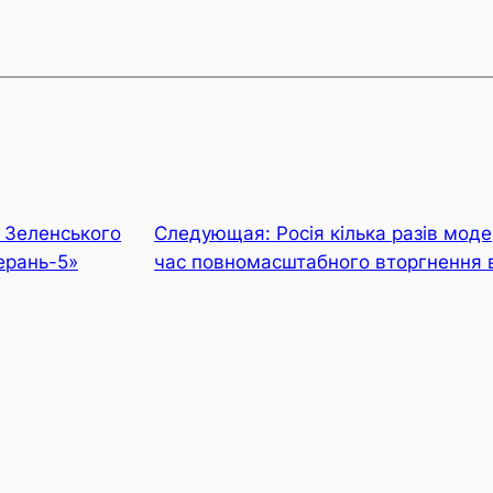
 Зеленського
Следующая:
Росія кілька разів мод
ерань-5»
час повномасштабного вторгнення в