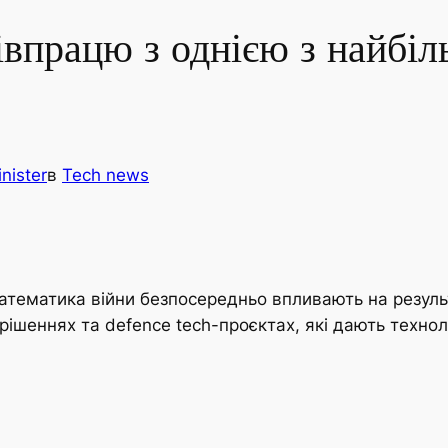
івпрацю з однією з найбіл
nister
в
Tech news
і математика війни безпосередньо впливають на резул
-рішеннях та defence tech-проєктах, які дають техно