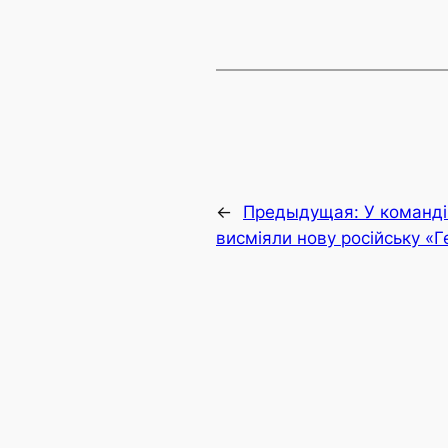
←
Предыдущая:
У команді
висміяли нову російську «Г