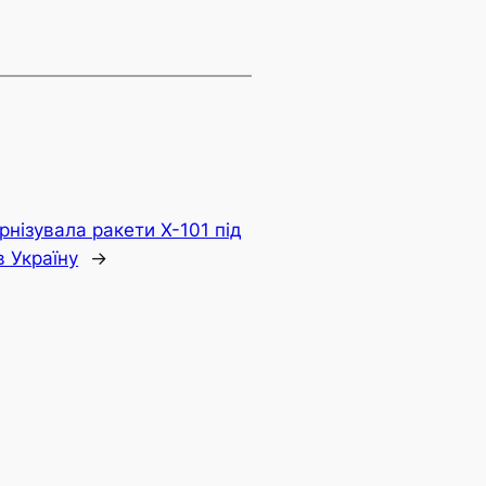
ернізувала ракети Х-101 під
 Україну
→