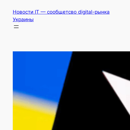
Перейти
Новости IT — сообщетсво digital-рынка
к
Украины
содержимому