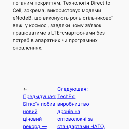
поганим покриттям. Технологія Direct to
Cell, зокрема, використовує модеми
eNodeB, що виконують роль стільникової
вежі у космосі, завдяки чому зв’язок
працюватиме з LTE-смартфонами без
потреб в апаратних чи програмних
оновленнях.
←
Следующая:
Предыдущая:
TechEx:
Біткоїн побив
виробництво
новий
дронів на
ціновий
оптоволокні за
рекорд —
стандартами НАТО,