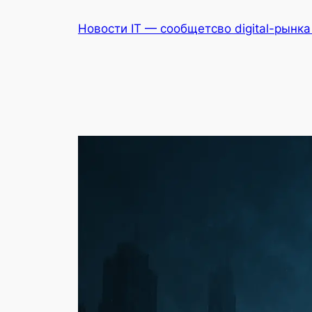
Перейти
Новости IT — сообщетсво digital-рынк
к
содержимому