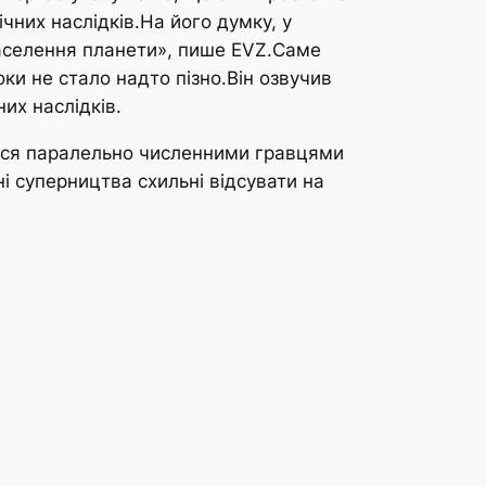
ічних наслідків.На його думку, у
населення планети», пише EVZ.Саме
ки не стало надто пізно.Він озвучив
их наслідків.
ться паралельно численними гравцями
і суперництва схильні відсувати на