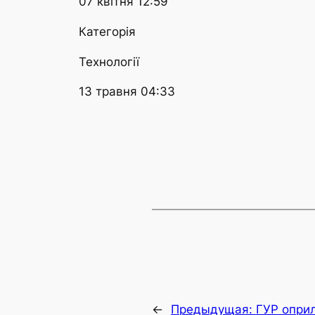
07 квітня 12:59
Категорія
Технології
13 травня 04:33
←
Предыдущая:
ГУР опри