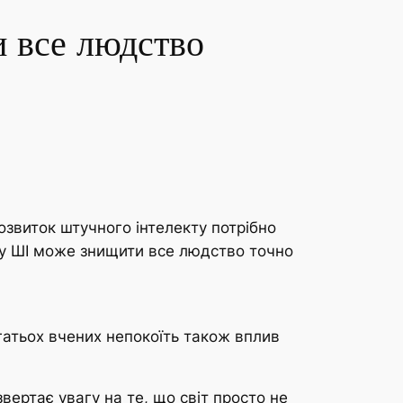
 все людство
озвиток штучного інтелекту потрібно
ому ШІ може знищити все людство точно
гатьох вчених непокоїть також вплив
ертає увагу на те, що світ просто не