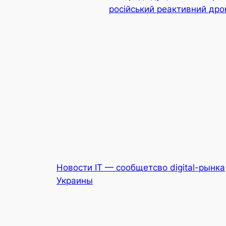
російський реактивний дро
Новости IT — сообщетсво digital-рынка
Украины