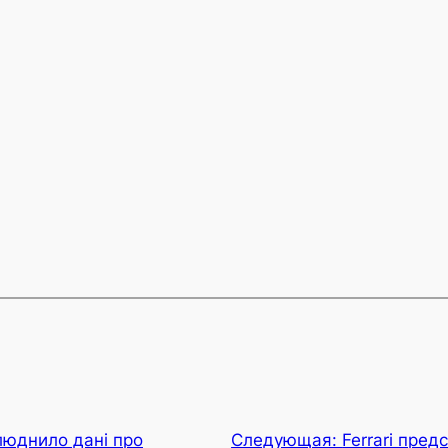
люднило дані про
Следующая:
Ferrari пред