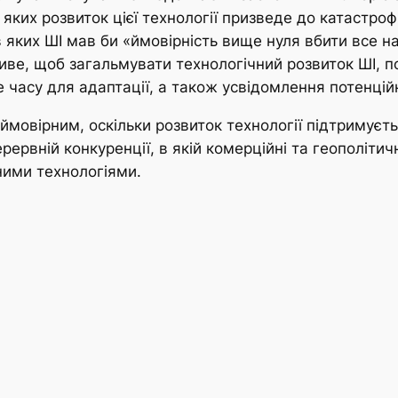
 яких розвиток цієї технології призведе до катастроф
в яких ШІ мав би «ймовірність вище нуля вбити все 
ве, щоб загальмувати технологічний розвиток ШІ, по
часу для адаптації, а також усвідомлення потенційн
ймовірним, оскільки розвиток технології підтримує
рвній конкуренції, в якій комерційні та геополітичн
еними технологіями.