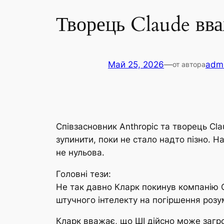
Творець Claude вв
Май 25, 2026
—
admi
от автора
Співзасновник Anthropic та творець Cl
зупинити, поки не стало надто пізно. 
не нульова.
Головні тези:
Не так давно Кларк покинув компанію O
штучного інтелекту на погіршення розу
Кларк вважає, що ШІ дійсно може загро