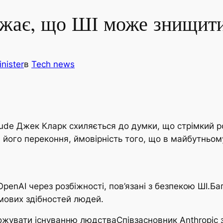
ажає, що ШІ може знищити
nister
в
Tech news
aude Джек Кларк схиляється до думки, що стрімкий р
На його переконня, ймовірність того, що в майбутнь
penAI через розбіжності, пов’язані з безпекою ШІ.Ба
мових здібностей людей.
жувати існуванню людстваСпівзасновник Anthropic зв