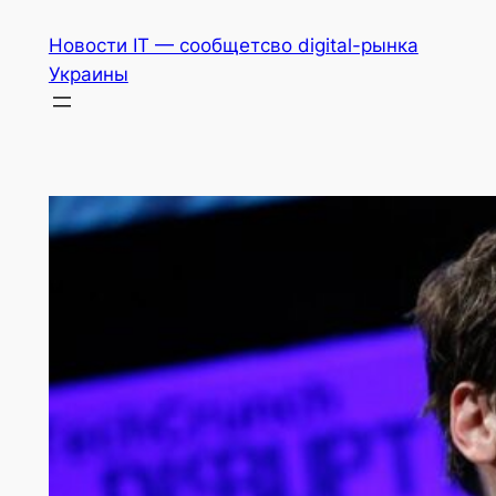
Перейти
Новости IT — сообщетсво digital-рынка
к
Украины
содержимому