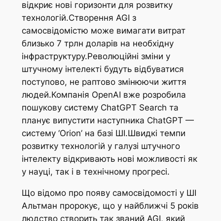
відкриє нові горизонти для розвитку
технологій.Створення AGI з
самосвідомістю може вимагати витрат
близько 7 трлн доларів на необхідну
інфраструктуру.Революційні зміни у
штучному інтелекті будуть відбуватися
поступово, не раптово змінюючи життя
людей.Компанія OpenAI вже розробила
пошукову систему ChatGPT Search та
планує випустити наступника ChatGPT —
систему ‘Оrion’ на базі ШІ.Швидкі темпи
розвитку технологій у галузі штучного
інтелекту відкривають нові можливості як
у науці, так і в технічному прогресі.
Що відомо про появу самосвідомості у ШІ
Альтман пророкує, що у найближчі 5 років
людство створить так званий AGI, який