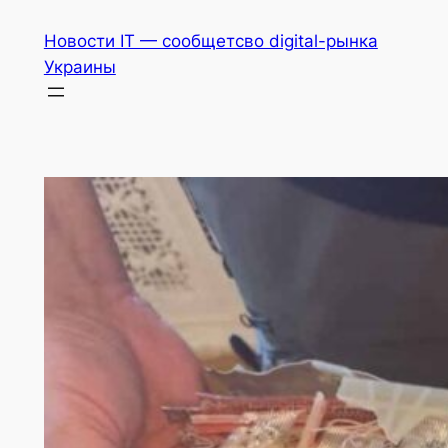
Перейти
Новости IT — сообщетсво digital-рынка
к
Украины
содержимому