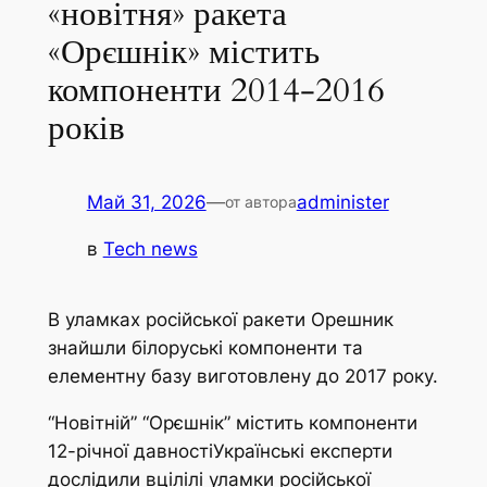
«новітня» ракета
«Орєшнік» містить
компоненти 2014-2016
років
Май 31, 2026
—
administer
от автора
в
Tech news
В уламках російської ракети Орешник
знайшли білоруські компоненти та
елементну базу виготовлену до 2017 року.
“Новітній” “Орєшнік” містить компоненти
12-річної давностіУкраїнські експерти
дослідили вцілілі уламки російської