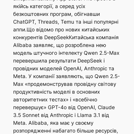
якійсь категорії, а серед усіх
безкоштовних програм, обігнавши
ChatGPT, Threads, Temu та інші популярні
аппи.Що відомо про нових китайських
конкурентів DeepSeekКитайська компанія
Alibaba заявляє, що розроблена нею
модель штучного інтелекту Qwen 2.5-Max
перевершила результати DeepSeek і
провідних моделей OpenAI, Anthropic та
Meta. У компанії заявляють, що Qwen 2.5-
Max «продемонстрував провідну світову
продуктивність моделі в основних
авторитетних тестах» і «всебічно
перевершує» GPT-4o від OpenAI, Claude
3.5 Sonnet від Anthropic і Llama 3.1 від
Meta. Alibaba, яка має у своєму
розпорядженні набагато більше ресурсів,