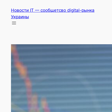
Перейти
Новости IT — сообщетсво digital-рынка
к
Украины
содержимому