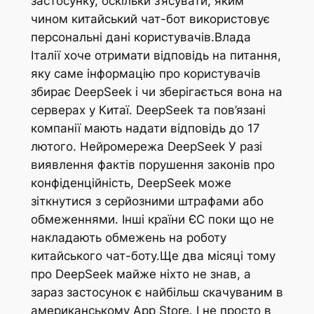
застосунку, оскільки з’ясувати, яким
чином китайський чат-бот використовує
персональні дані користувачів.Влада
Італії хоче отримати відповідь на питання,
яку саме інформацію про користувачів
збирає DeepSeek і чи зберігається вона на
серверах у Китаї. DeepSeek та пов’язані
компанії мають надати відповідь до 17
лютого. Нейромережа DeepSeek У разі
виявлення фактів порушення законів про
конфіденційність, DeepSeek може
зіткнутися з серйозними штрафами або
обмеженнями. Інші країни ЄС поки що не
накладають обмежень на роботу
китайського чат-боту.Ще два місяці тому
про DeepSeek майже ніхто не знав, а
зараз застосунок є найбільш скачуваним в
американському App Store. І не просто в