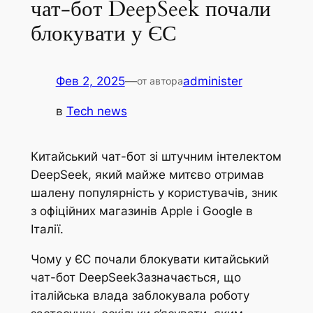
чат-бот DeepSeek почали
блокувати у ЄС
Фев 2, 2025
—
administer
от автора
в
Tech news
Китайський чат-бот зі штучним інтелектом
DeepSeek, який майже митєво отримав
шалену популярність у користувачів, зник
з офіційних магазинів Apple і Google в
Італії.
Чому у ЄС почали блокувати китайський
чат-бот DeepSeekЗазначається, що
італійська влада заблокувала роботу