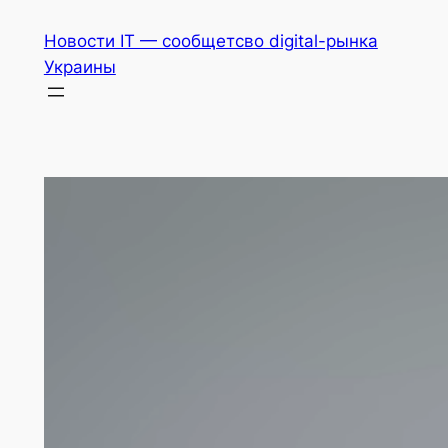
Перейти
Новости IT — сообщетсво digital-рынка
к
Украины
содержимому