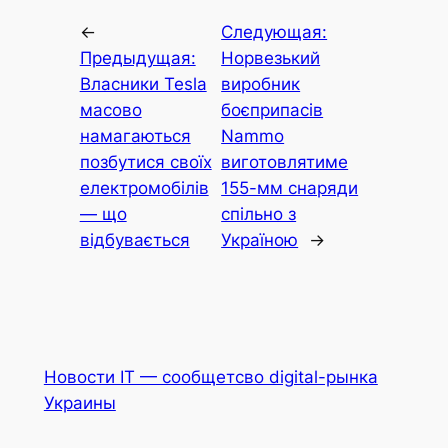
←
Следующая:
Предыдущая:
Норвезький
Власники Tesla
виробник
масово
боєприпасів
намагаються
Nammo
позбутися своїх
виготовлятиме
електромобілів
155-мм снаряди
— що
спільно з
відбувається
Україною
→
Новости IT — сообщетсво digital-рынка
Украины