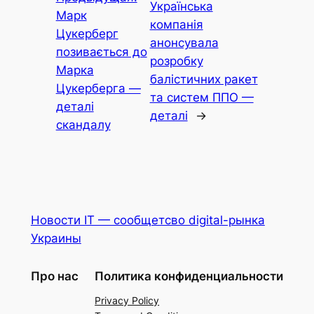
Українська
Марк
компанія
Цукерберг
анонсувала
позивається до
розробку
Марка
балістичних ракет
Цукерберга —
та систем ППО —
деталі
деталі
→
скандалу
Новости IT — сообщетсво digital-рынка
Украины
Про нас
Политика конфиденциальности
Privacy Policy