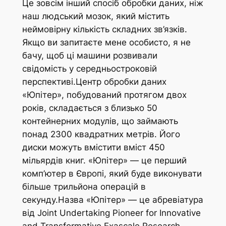
Це зовсім інший спосіб обробки даних, ніж
наш людський мозок, який містить
неймовірну кількість складних зв’язків.
Якщо ви запитаєте мене особисто, я не
бачу, щоб ці машини розвивали
свідомість у середньостроковій
перспективі.Центр обробки даних
«Юпітер», побудований протягом двох
років, складається з близько 50
контейнерних модулів, що займають
понад 2300 квадратних метрів. Його
диски можуть вмістити вміст 450
мільярдів книг. «Юпітер» — це перший
комп’ютер в Європі, який буде виконувати
більше трильйона операцій в
секунду.Назва «Юпітер» — це абревіатура
від Joint Undertaking Pioneer for Innovative
and Transformative Exascale Research