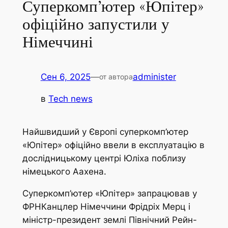
Суперкомп’ютер «Юпітер»
офіційно запустили у
Німеччині
Сен 6, 2025
—
administer
от автора
в
Tech news
Найшвидший у Європі суперкомп’ютер
«Юпітер» офіційно ввели в експлуатацію в
дослідницькому центрі Юліха поблизу
німецького Аахена.
Суперкомп’ютер «Юпітер» запрацював у
ФРНКанцлер Німеччини Фрідріх Мерц і
міністр-президент землі Північний Рейн-