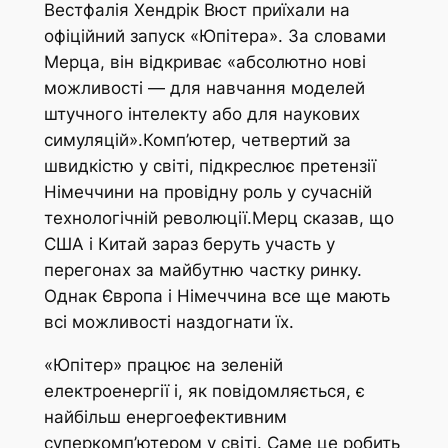
Вестфалія Хендрік Вюст приїхали на
офіційний запуск «Юпітера». За словами
Мерца, він відкриває «абсолютно нові
можливості — для навчання моделей
штучного інтелекту або для наукових
симуляцій».Комп’ютер, четвертий за
швидкістю у світі, підкреслює претензії
Німеччини на провідну роль у сучасній
технологічній революції.Мерц сказав, що
США і Китай зараз беруть участь у
перегонах за майбутню частку ринку.
Однак Європа і Німеччина все ще мають
всі можливості наздогнати їх.
«Юпітер» працює на зеленій
електроенергії і, як повідомляється, є
найбільш енергоефективним
суперкомп’ютером у світі. Саме це робить