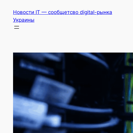
Перейти
Новости IT — сообщетсво digital-рынка
к
Украины
содержимому