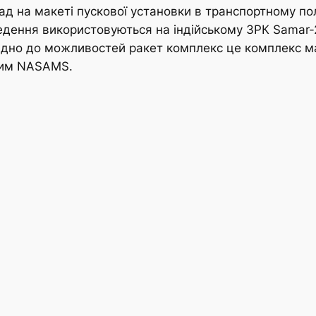
 на макеті пускової установки в транспортному поло
дення використовуються на індійському ЗРК Samar-2
відно до можливостей ракет комплекс це комплекс ма
ким NASAMS.