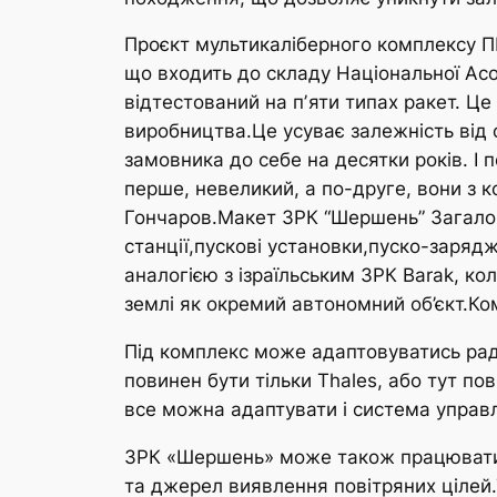
Проєкт мультикаліберного комплексу ПП
що входить до складу Національної Ас
відтестований на пʼяти типах ракет. Це
виробництва.Це усуває залежність від 
замовника до себе на десятки років. І п
перше, невеликий, а по-друге, вони з
Гончаров.Макет ЗРК “Шершень” Загалом
станції,пускові установки,пуско-заря
аналогією з ізраїльським ЗРК Barak, к
землі як окремий автономний об’єкт.Ком
Під комплекс може адаптовуватись рада
повинен бути тільки Thales, або тут по
все можна адаптувати і система управл
ЗРК «Шершень» може також працювати 
та джерел виявлення повітряних цілей.