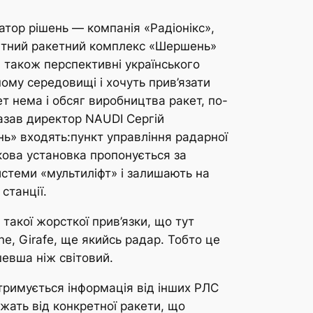
атор рішень — компанія «Радіонікс»,
енітний ракетний комплекс «Шершень»
а також перспективні українського
ому середовищі і хочуть прив’язати
кет нема і обсяг виробництва ракет, по-
азав директор NAUDI Сергій
ь» входять:пункт управління радарної
ова установка пропонується за
истеми «мультиліфт» і залишають на
станції.
акої жорсткої прив’язки, що тут
e, Girafe, ще якийсь радар. Тобто це
евша ніж світовий.
римується інформація від інших РЛС
жать від конкретної ракети, що