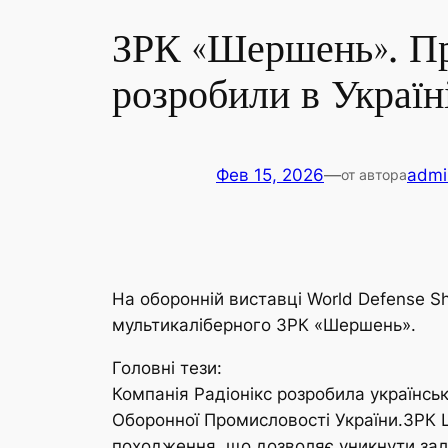
ЗРК «Шершень». Пр
розробили в Україн
Фев 15, 2026
—
admi
от автора
На оборонній виставці World Defense Sh
мультикаліберного ЗРК «Шершень».
Головні тези:
Компанія Радіонікс розробила українсь
Оборонної Промисловості України.ЗРК Ш
походження, що дозволяє уникнути зал