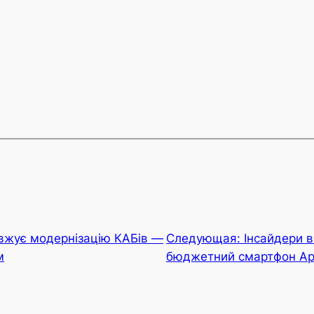
вжує модернізацію КАБів —
Следующая:
Інсайдери 
м
бюджетний смартфон Ap