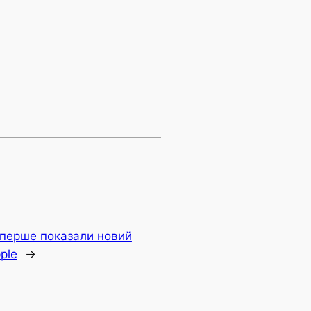
вперше показали новий
ple
→