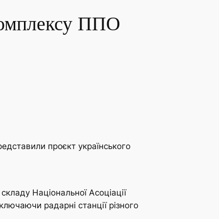
комплексу ППО
представили проєкт українського
складу Національної Асоціації
ключаючи радарні станції різного