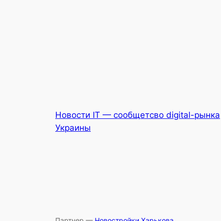
Новости IT — сообщетсво digital-рынка
Украины
Партнер —
Новостройки Харькова
.