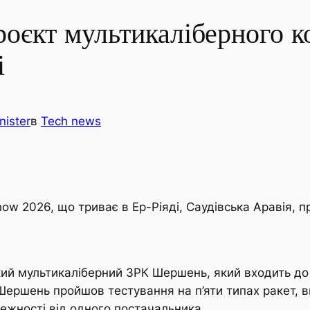
оєкт мультикаліберного 
і
nister
в
Tech news
ow 2026, що триває в Ер-Ріяді, Саудівська Аравія, 
кий мультикаліберний ЗРК Шершень, який входить до 
ершень пройшов тестування на п’яти типах ракет, в
ежності від одного постачальника.