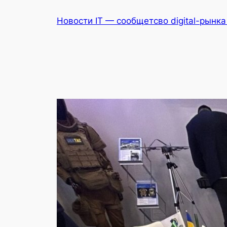
Перейти
Новости IT — сообщетсво digital-рынк
к
содержимому