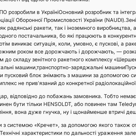
О розробили в УкраїніОсновний розробник та інтегр
оціації Оборонної Промисловості України (NAUDI).З
 як радянські ракети, так і іноземного виробництва, 
одного постачальника, бо які працюють в конкурентн
отім виникає ситуація, коли, умовно, є пускові, а ра
 кожним роком все дорожчають і дорожчають, — розк
 до складу зенітного ракетного комплексу «Шершен
джальні машини,транспортно-заряджальні машиниПуск
оли пусковий блок знімають з машини за допомогою с
плекс не привʼязаний до конкретної радіолокаційної 
р, відповідно до побажань замовника. Тобто немає т
винен бути тільки HENSOLDT, або повинен там Teledyn
іння, вона дуже гнучка, ну і щонайменше втричі деш
з системою «Кречет», за допомогою якого також от
Технічні характеристики по дальності ураження зале