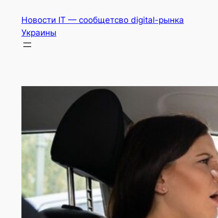
Перейти
Новости IT — сообщетсво digital-рынка
к
Украины
содержимому