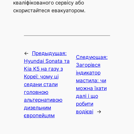
←
Предыдущая:
Следующая:
Hyundai Sonata та
Загорівся
Kia K5 на газу з
індикатор
Кореї: чому ці
мастила: чи
седани стали
можна їхати
головною
далі і що
альтернативою
робити
дизельним
водієві
→
європейцям