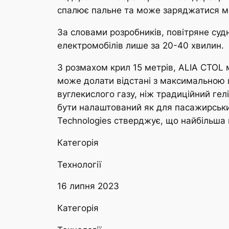
спалює пальне та може заряджатися ме
За словами розробників, повітряне су
електромобілів лише за 20-40 хвилин.
З розмахом крил 15 метрів, ALIA CTOL м
може долати відстані з максимальною ш
вуглекислого газу, ніж традиційний ге
бути налаштований як для пасажирських
Technologies стверджує, що найбільша в
Категорія
Технології
16 липня 2023
Категорія