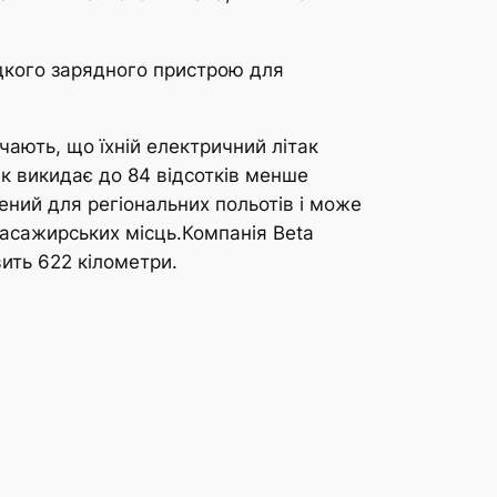
дкого зарядного пристрою для
чають, що їхній електричний літак
ак викидає до 84 відсотків менше
ений для регіональних польотів і може
пасажирських місць.Компанія Beta
вить 622 кілометри.