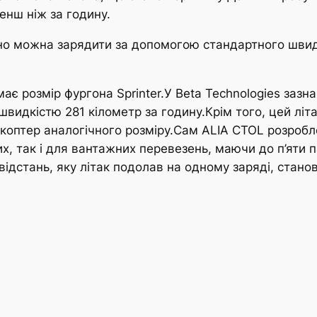
нш ніж за годину.
дно можна зарядити за допомогою стандартного шви
ає розмір фургона Sprinter.У Beta Technologies зазна
видкістю 281 кілометр за годину.Крім того, цей літ
лікоптер аналогічного розміру.Сам ALIA CTOL розробл
, так і для вантажних перевезень, маючи до п’яти 
ідстань, яку літак подолав на одному заряді, стано