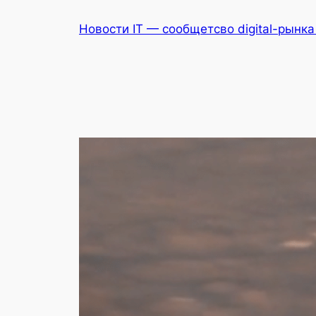
Перейти
Новости IT — сообщетсво digital-рынк
к
содержимому