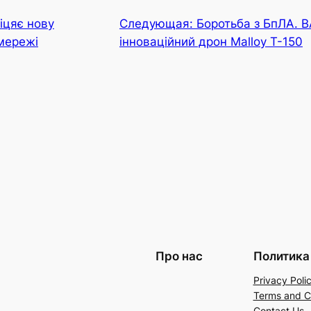
іцяє нову
Следующая:
Боротьба з БпЛА. 
мережі
інноваційний дрон Malloy T-150
Про нас
Политика
Privacy Poli
Terms and C
Contact Us