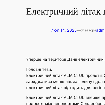
Електричний літак 
Июл 14, 2025
—
admi
от автора
Уперше на території Данії електричний 
Головні тези:
Електричний літак ALIA CTOL пролетів 2
заряджатися менш ніж за годину і долат
електричний літак підходить для регіон
Електричний літак ALIA CTOL вперше п
подорож між аеропортами Сендерборга 