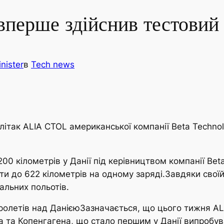
вперше здійснив тестовий 
nister
в
Tech news
літак ALIA CTOL американської компанії Beta Technol
00 кілометрів у Данії під керівництвом компанії Be
и до 622 кілометрів на одному заряді.Завдяки своїй 
альних польотів.
ролетів над ДанієюЗазначається, що цього тижня A
та Копенгагена, що стало першим у Данії випробув