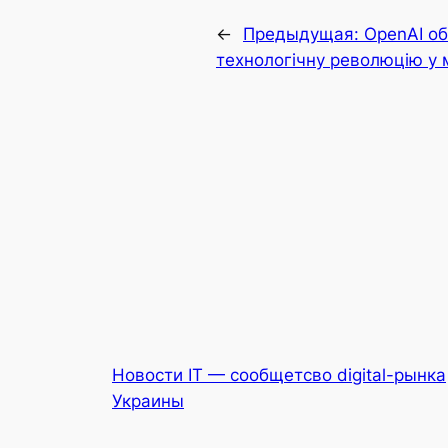
←
Предыдущая:
OpenAI об
технологічну революцію у 
Новости IT — сообщетсво digital-рынка
Украины