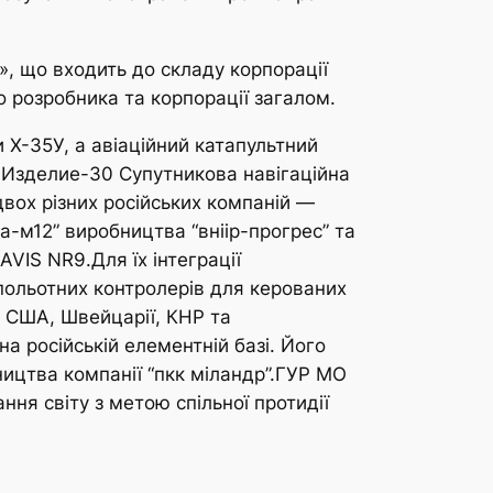
», що входить до складу корпорації
о розробника та корпорації загалом.
 Х-35У, а авіаційний катапультний
. Изделие-30 Супутникова навігаційна
вох різних російських компаній —
-м12” виробництва “вніір-прогрес” та
VIS NR9.Для їх інтеграції
польотних контролерів для керованих
— США, Швейцарії, КНР та
 російській елементній базі. Його
цтва компанії “пкк міландр”.ГУР МО
ня світу з метою спільної протидії