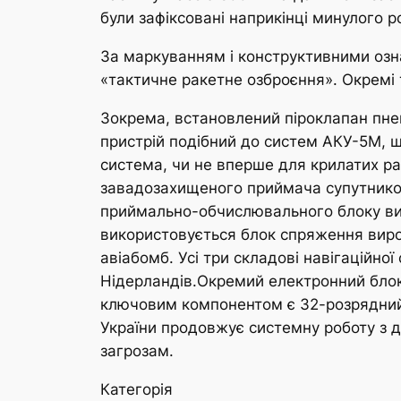
були зафіксовані наприкінці минулого р
За маркуванням і конструктивними озна
«тактичне ракетне озброєння». Окремі 
Зокрема, встановлений піроклапан пнев
пристрій подібний до систем АКУ-5М, щ
система, чи не вперше для крилатих ра
завадозахищеного приймача супутников
приймально-обчислювального блоку виро
використовується блок спряження виро
авіабомб. Усі три складові навігаційн
Нідерландів.Окремий електронний блок
ключовим компонентом є 32-розрядний 
України продовжує системну роботу з д
загрозам.
Категорія