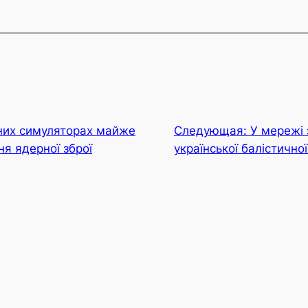
нних симуляторах майже
Следующая:
У мережі 
я ядерної зброї
української балістично