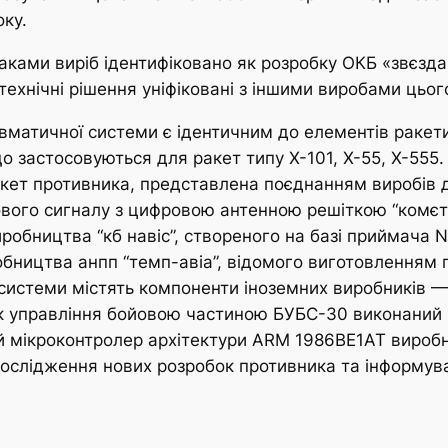
оку.
ками виріб ідентифіковано як розробку ОКБ «звєзда
технічні рішення уніфіковані з іншими виробами цьог
матичної системи є ідентичним до елементів ракети
о застосовуються для ракет типу Х-101, Х-55, Х-555
кет противника, представлена поєднанням виробів д
ого сигналу з цифровою антенною решіткою “комєта
бництва “кб навіс”, створеного на базі приймача NA
бництва анпп “темп-авіа”, відомого виготовленням 
ої системи містять компоненти іноземних виробників 
 управління бойовою частиною БУБС-30 виконаний на
мікроконтролер архітектури ARM 1986ВЕ1АТ виробни
ослідження нових розробок противника та інформуван