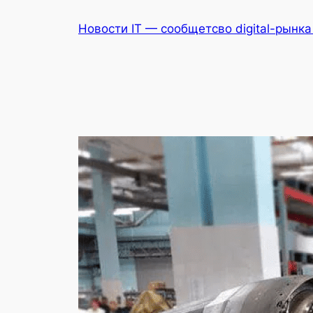
Перейти
Новости IT — сообщетсво digital-рынк
к
содержимому