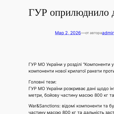
ГУР оприлюднило д
Мар 2, 2026
—
admin
от автора
ГУР МО України у розділі “Компоненти 
компоненти нової крилатої ракети проти
Головні тези:
ГУР МО України розкриває дані щодо ін
метри, бойову частину масою 800 кг та
War&Sanctions: відомі компоненти та бу
частину масою 800 кг та дальність зас