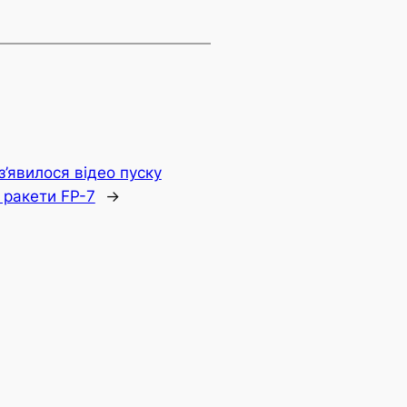
з’явилося відео пуску
ї ракети FP-7
→