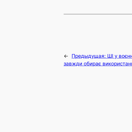
←
Предыдущая:
ШІ у воє
завжди обирає використанн