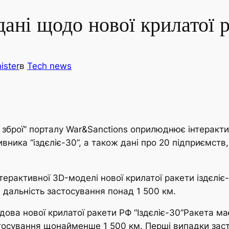
ані щодо нової крилатої 
ister
в
Tech news
у зброї” порталу War&Sanctions оприлюднює інтеракт
вника “іздєліє-30”, а також дані про 20 підприємств,
терактивної 3D-моделі нової крилатої ракети іздєліє
 дальність застосування понад 1 500 км.
дова нової крилатої ракети РФ “Іздєліє-30”Ракета ма
тосування щонайменше 1 500 км. Перші випадки заст