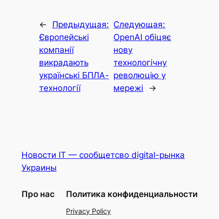
←
Предыдущая:
Следующая:
Європейські
OpenAI обіцяє
компанії
нову
викрадають
технологічну
українські БПЛА-
революцію у
технології
мережі
→
Новости IT — сообщетсво digital-рынка
Украины
Про нас
Политика конфиденциальности
Privacy Policy