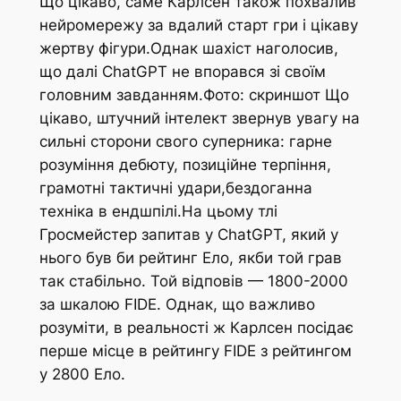
Що цікаво, саме Карлсен також похвалив
нейромережу за вдалий старт гри і цікаву
жертву фігури.Однак шахіст наголосив,
що далі ChatGPT не впорався зі своїм
головним завданням.Фото: скриншот Що
цікаво, штучний інтелект звернув увагу на
сильні сторони свого суперника: гарне
розуміння дебюту, позиційне терпіння,
грамотні тактичні удари,бездоганна
техніка в ендшпілі.На цьому тлі
Гросмейстер запитав у ChatGPT, який у
нього був би рейтинг Ело, якби той грав
так стабільно. Той відповів — 1800-2000
за шкалою FIDE. Однак, що важливо
розуміти, в реальності ж Карлсен посідає
перше місце в рейтингу FIDE з рейтингом
у 2800 Ело.