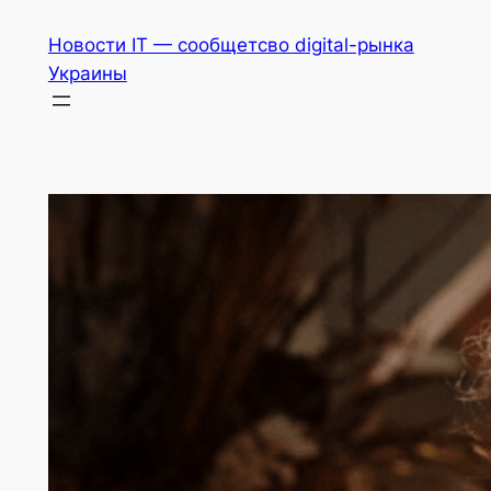
Перейти
Новости IT — сообщетсво digital-рынка
к
Украины
содержимому