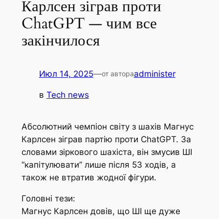
Карлсен зіграв проти
ChatGPT — чим все
закінчилося
Июл 14, 2025
—
administer
от автора
в
Tech news
Абсолютний чемпіон світу з шахів Магнус
Карлсен зіграв партію проти ChatGPT. За
словами зіркового шахіста, він змусив ШІ
“капітулювати” лише після 53 ходів, а
також не втратив жодної фігури.
Головні тези:
Магнус Карлсен довів, що ШІ ще дуже