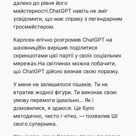
далеко до рівня його
майстерності.ChatGPT навіть не зміг
усвідомити, що має справу з легендарним
гросмейстером.
Карлсен епічно розгромив ChatGPT на
шахівниціВін вирішив поділитися
скриншотами цієї партії у своїх соціальних
мережах.На світлинах можна побачити,
що ChatGPT дійсно визнав свою поразку.
У мене не залишилося пішаків. Ти не
втратив жодної фігури. Ти виконав свою
умову перемоги ідеально… Як і
домовилися, я здаюся. Це було
методично, чисто і чітко, — похвалив ШІ
свого суперника.