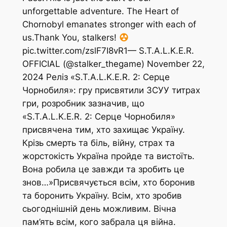
unforgettable adventure. The Heart of
Chornobyl emanates stronger with each of
us.Thank You, stalkers!
pic.twitter.com/zslF7I8vR1— S.T.A.L.K.E.R.
OFFICIAL (@stalker_thegame) November 22,
2024 Реліз «S.T.A.L.K.E.R. 2: Серце
Чорнобиля»: гру присвятили ЗСУУ титрах
гри, розробник зазначив, що
«S.T.A.L.K.E.R. 2: Серце Чорнобиля»
присвячена тим, хто захищає Україну.
Крізь смерть та біль, війну, страх та
жорстокість Україна пройде та вистоїть.
Вона робила це завжди та зробить це
знов…»Присвячується всім, хто боронив
та боронить Україну. Всім, хто зробив
сьогоднішній день можливим. Вічна
пам’ять всім, кого забрала ця війна.