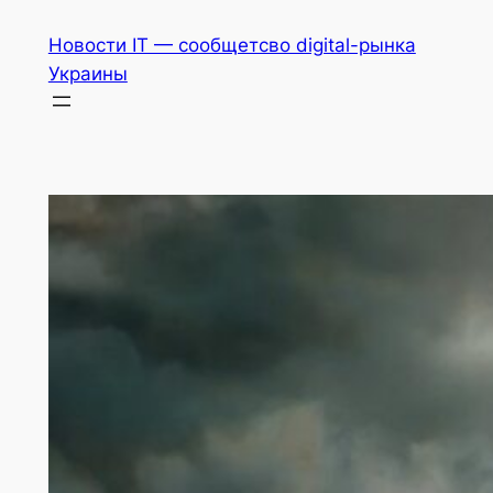
Перейти
Новости IT — сообщетсво digital-рынка
к
Украины
содержимому