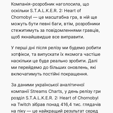
Компанія-розробник наголосила, що
оскільки Ѕ.T.A.L.K.E.R. 2: Heart of
Chornobyl — це масштабна гра, в ній ще
можуть бути певні баги, втім, розробники
стежитимуть за повідомленнями гравців,
щоб якнайшвидше все виправити.
У перші дні після релізу ми будемо робити
хотфікси, та випускати їх якомога частіше
наскільки це буде реально зробити. Далі
ми перейдемо до більших оновлень, які
включатимуть постійні покращення.
За даними української аналітичної
компанії Streams Charts, у день релізу гри
розділ S.T.A.L.K.E.R. 2: Heart of Chornobyl
на Twitch зібрав понад 416,4 тис. глядачів
на піку — це найкращий результат серед