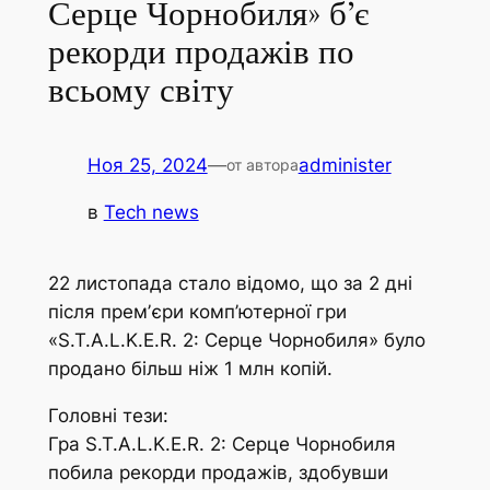
Серце Чорнобиля» б’є
рекорди продажів по
всьому світу
Ноя 25, 2024
—
administer
от автора
в
Tech news
22 листопада стало відомо, що за 2 дні
після премʼєри комп’ютерної гри
«S.T.A.L.K.E.R. 2: Серце Чорнобиля» було
продано більш ніж 1 млн копій.
Головні тези:
Гра S.T.A.L.K.E.R. 2: Серце Чорнобиля
побила рекорди продажів, здобувши