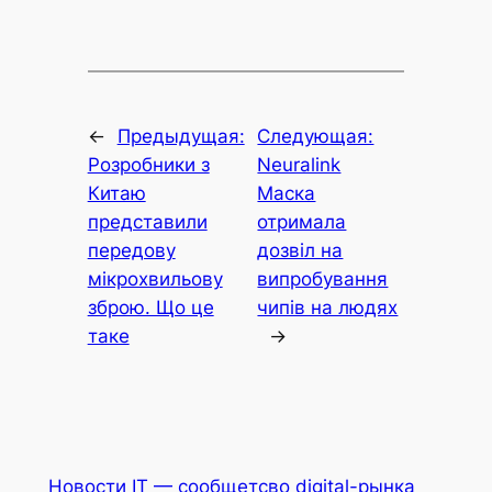
←
Предыдущая:
Следующая:
Розробники з
Neuralink
Китаю
Маска
представили
отримала
передову
дозвіл на
мікрохвильову
випробування
зброю. Що це
чипів на людях
таке
→
Новости IT — сообщетсво digital-рынка