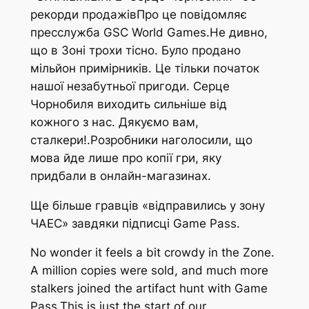
рекорди продажівПро це повідомляє
пресслужба GSC World Games.Не дивно,
що в Зоні трохи тісно. Було продано
мільйон примірників. Це тільки початок
нашої незабутньої пригоди. Серце
Чорнобиля виходить сильніше від
кожного з нас. Дякуємо вам,
сталкери!.Розробники наголосили, що
мова йде лише про копії гри, яку
придбали в онлайн-магазинах.
Ще більше гравців «відправились у зону
ЧАЕС» завдяки підписці Game Pass.
No wonder it feels a bit crowdy in the Zone.
A million copies were sold, and much more
stalkers joined the artifact hunt with Game
Pass.This is just the start of our