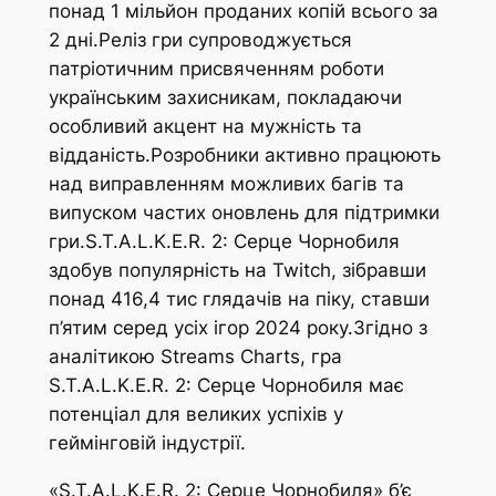
понад 1 мільйон проданих копій всього за
2 дні.Реліз гри супроводжується
патріотичним присвяченням роботи
українським захисникам, покладаючи
особливий акцент на мужність та
відданість.Розробники активно працюють
над виправленням можливих багів та
випуском частих оновлень для підтримки
гри.S.T.A.L.K.E.R. 2: Серце Чорнобиля
здобув популярність на Twitch, зібравши
понад 416,4 тис глядачів на піку, ставши
п’ятим серед усіх ігор 2024 року.Згідно з
аналітикою Streams Charts, гра
S.T.A.L.K.E.R. 2: Серце Чорнобиля має
потенціал для великих успіхів у
геймінговій індустрії.
«S.T.A.L.K.E.R. 2: Серце Чорнобиля» б’є