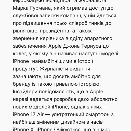
інформацією інсайдера та журналіста
Марка Гурмана, який отримав доступ до
службової записки компанії, у ній йдеться
про підвищення трьох співробітників до
рівня віце-президентів, а також
звернення керівника відділу апаратного
забезпечення Apple Джона Тернуса до
колег, у якому він називає наступні моделі
iPhone “найамбітнішими в історії
продукту”. Журналісти видання
зазначають, що досить амбітно для
бренду із такою тривалою історією.
Інсайдери повідомляють, що в Apple
наразі ведеться розробка двох абсолютно
нових моделей iPhone, однак з яких —
iPhone 17 Air — ультратонкий смартфон з
найбільш зміненим дизайном з часів
iPhone X. iPhone Очікується, що він має