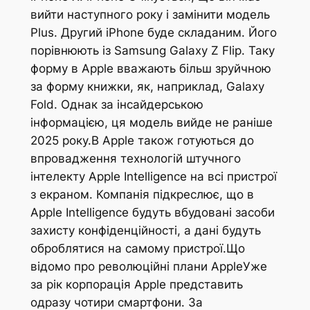
вийти наступного року і замінити модель
Plus. Другий iPhone буде складаним. Його
порівнюють із Samsung Galaxy Z Flip. Таку
форму в Apple вважають більш зруйчною
за форму книжки, як, наприклад, Galaxy
Fold. Однак за інсайдерською
інформацією, ця модель вийде не раніше
2025 року.В Apple також готуються до
впровадження технологій штучного
інтелекту Apple Intelligence на всі пристрої
з екраном. Компанія підкреслює, що в
Apple Intelligence будуть вбудовані засоби
захисту конфіденційності, а дані будуть
оброблятися на самому пристрої.Що
відомо про революційні плани AppleУже
за рік корпорація Apple представить
одразу чотири смартфони. За