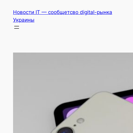
Перейти
Новости IT — сообщетсво digital-рынка
к
Украины
содержимому