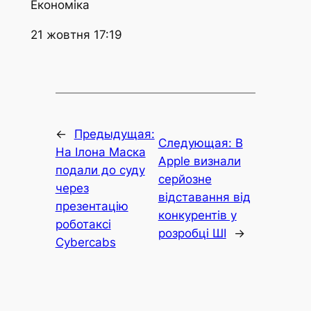
Економіка
21 жовтня 17:19
←
Предыдущая:
Следующая:
В
На Ілона Маска
Apple визнали
подали до суду
серйозне
через
відставання від
презентацію
конкурентів у
роботаксі
розробці ШІ
→
Cybercabs