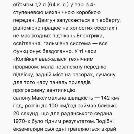
об’ємом 1,2 л (64 к. с.) у парі з 4-
ступеневою механічною коробкою
передач. Двигун запускається з півоберту,
рівномірно працює на холостих обертах і
не має жодних підтікань.Електрика,
освітлення, гальмівна система — все
функціонує бездоганно. У ті часи
«Копійка» вважалася технічним
проривом: мала незалежну передню
підвіску, задній міст на ресорах, сучасну
для того часу панель приладів і
прогресивну вентиляцію
салону.Максимальна швидкість — 142 км/
год, розгін до 100 км/год займав близько
20 секунд, що для радянського седана
1970-х було гідним результатом.Подібні
екземпляри сьогодні трапляються вкрай