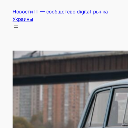
Перейти
Новости IT — сообщетсво digital-рынка
к
Украины
содержимому