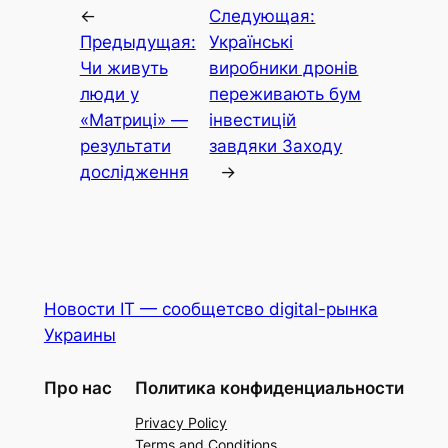
←
Следующая:
Предыдущая:
Українські
Чи живуть
виробники дронів
люди у
переживають бум
«Матриці» —
інвестицій
результати
завдяки Заходу
дослідження
→
Новости IT — сообщетсво digital-рынка
Украины
Про нас
Политика конфиденциальности
Privacy Policy
Terms and Conditions