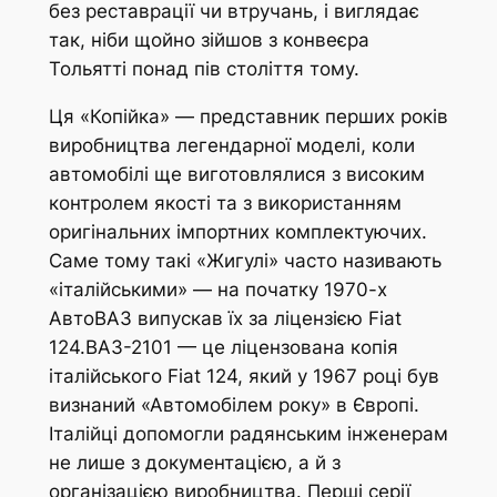
без реставрації чи втручань, і виглядає
так, ніби щойно зійшов з конвеєра
Тольятті понад пів століття тому.
Ця «Копійка» — представник перших років
виробництва легендарної моделі, коли
автомобілі ще виготовлялися з високим
контролем якості та з використанням
оригінальних імпортних комплектуючих.
Саме тому такі «Жигулі» часто називають
«італійськими» — на початку 1970-х
АвтоВАЗ випускав їх за ліцензією Fiat
124.ВАЗ-2101 — це ліцензована копія
італійського Fiat 124, який у 1967 році був
визнаний «Автомобілем року» в Європі.
Італійці допомогли радянським інженерам
не лише з документацією, а й з
організацією виробництва. Перші серії